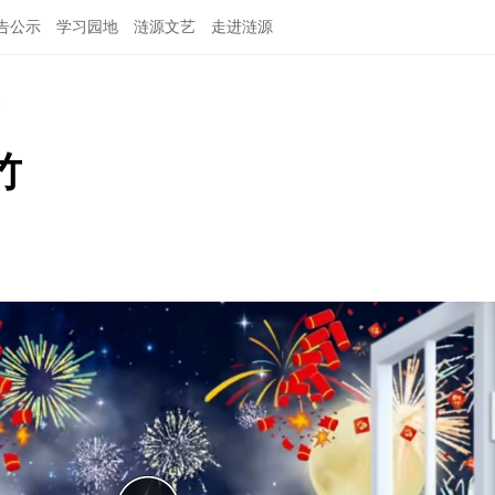
告公示
学习园地
涟源文艺
走进涟源
文
竹