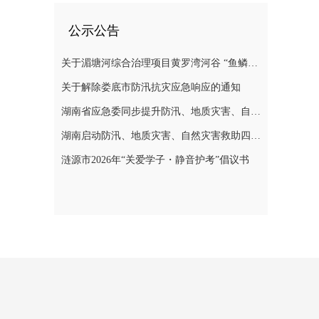
公示公告
关于湄塘河综合治理项目黄罗湾河谷 “鱼鳞坝”区域不对外开放的公告
关于解除娄底市防汛抗灾应急响应的通知
湖南省应急委同步提升防汛、地质灾害、自然灾害救助应急响应至三级
湖南启动防汛、地质灾害、自然灾害救助四级应急响应
涟源市2026年“关爱学子・静音护考”倡议书