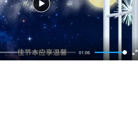
Play
01:06
E
f