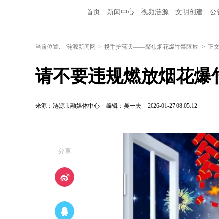
首页
新闻中心
视频涟源
文明创建
公
当前位置:
涟源新闻网
>
携手护蓝天——聚焦烟花爆竹禁限放
>
正
请不要违规燃放烟花爆
来源：涟源市融媒体中心
编辑：吴一夫
2026-01-27 08:05:12
—分享—