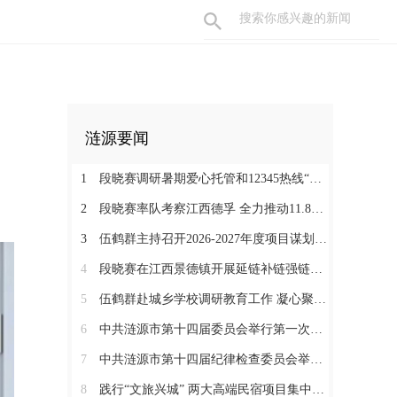
涟源要闻
1
段晓赛调研暑期爱心托管和12345热线“领导接听日”工作：在办好民生实事中打通基层治理“最后一米”
2
段晓赛率队考察江西德孚 全力推动11.8亿元循环经济项目提速增效
3
伍鹤群主持召开2026-2027年度项目谋划调度会
4
段晓赛在江西景德镇开展延链补链强链招商 围绕“三电一钛”精准发力
5
伍鹤群赴城乡学校调研教育工作 凝心聚力推动涟源教育高质量发展
6
中共涟源市第十四届委员会举行第一次全体会议 段晓赛当选市委书记 伍鹤群周杨当选市委副书记
7
中共涟源市第十四届纪律检查委员会举行第一次全体会议
8
践行“文旅兴城” 两大高端民宿项目集中签约开工 全力打造“湖湘地区文旅康养名城”