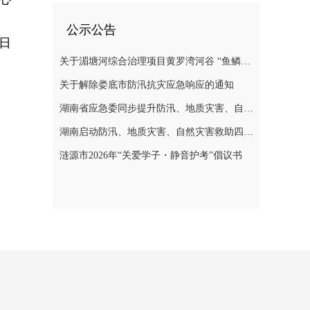
公示公告
9日
关于湄塘河综合治理项目黄罗湾河谷 “鱼鳞坝”区域不对外开放的公告
关于解除娄底市防汛抗灾应急响应的通知
湖南省应急委同步提升防汛、地质灾害、自然灾害救助应急响应至三级
湖南启动防汛、地质灾害、自然灾害救助四级应急响应
涟源市2026年“关爱学子・静音护考”倡议书