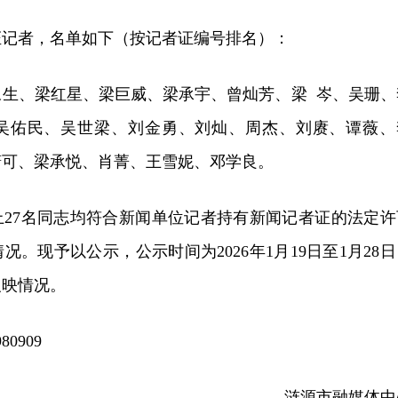
证记者，名单如下（按记者证编号排名）：
永生、梁红星、梁巨威、梁承宇、曾灿芳、梁
岑、吴珊、
吴佑民、吴世梁、刘金勇、刘灿、
周杰、刘赓、谭薇、
潇可、梁承悦、肖菁、王雪妮、邓学良。
上
27名同志均符合新闻单位记者持有新闻记者证的法定许
。现予以公示，公示时间为2026年1月19日至1月28日
反映情况。
80909
涟源市融媒体中