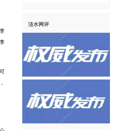
涟水网评
李
李
可
，
心