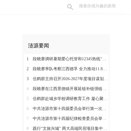
涟源要闻
1
段晓赛调研暑期爱心托管和12345热线“领导接听日”工作：在办好民生实事中打通基层治理“最后一米”
2
段晓赛率队考察江西德孚 全力推动11.8亿元循环经济项目提速增效
3
伍鹤群主持召开2026-2027年度项目谋划调度会
4
段晓赛在江西景德镇开展延链补链强链招商 围绕“三电一钛”精准发力
5
伍鹤群赴城乡学校调研教育工作 凝心聚力推动涟源教育高质量发展
6
中共涟源市第十四届委员会举行第一次全体会议 段晓赛当选市委书记 伍鹤群周杨当选市委副书记
7
中共涟源市第十四届纪律检查委员会举行第一次全体会议
8
践行“文旅兴城” 两大高端民宿项目集中签约开工 全力打造“湖湘地区文旅康养名城”