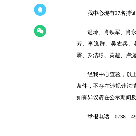
我中心现有
27名持
迟玲、肖铁军、肖
芳、李逸群、吴农兵、
霖、罗洁璟、黄超、卢
经我中心查验，以
条件，不存在违规违法情况
如有异议请在公示期间
举报电话：
0738—49