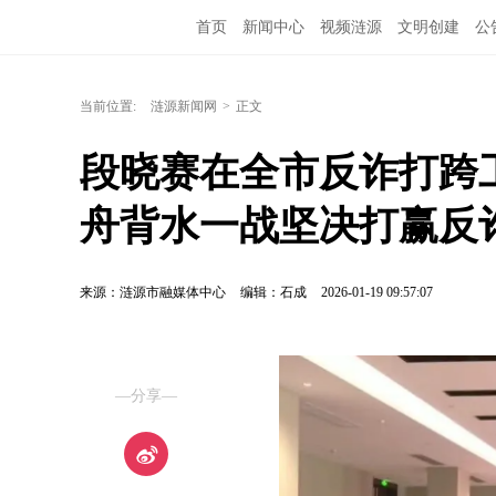
首页
新闻中心
视频涟源
文明创建
公
当前位置:
涟源新闻网
>
正文
段晓赛在全市反诈打跨
舟背水一战坚决打赢反
来源：涟源市融媒体中心
编辑：石成
2026-01-19 09:57:07
—分享—