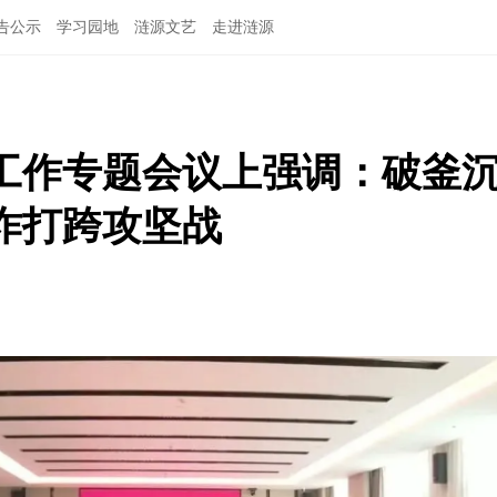
告公示
学习园地
涟源文艺
走进涟源
工作专题会议上强调：破釜
诈打跨攻坚战