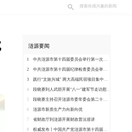
沉
涟源要闻
1
中共涟源市第十四届委员会举行第一次全体会议 段晓赛当选市委书记 伍鹤群周杨当选市委副书记
2
中共涟源市第十四届纪律检查委员会举行第一次全体会议
3
践行“文旅兴城” 两大高端民宿项目集中签约开工 全力打造“湖湘地区文旅康养名城”
4
段晓赛到人武部开展“八一”建军节走访慰问活动
5
段晓赛主持召开涟源市委常委会第二十八次会议
6
涟源市新质生产力向新向优
7
省财政厅到涟源开展财政普法巡讲
8
权威发布丨中国共产党涟源市第十四届纪律检查委员会书记、副书记、常委名单