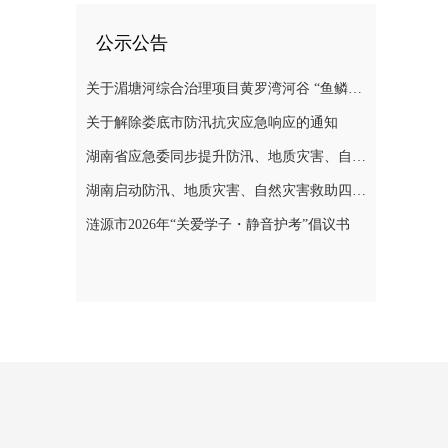
公示公告
关于湄塘河综合治理项目黄罗湾河谷 “鱼鳞坝”区域不对外开放的公告
关于解除娄底市防汛抗灾应急响应的通知
湖南省应急委同步提升防汛、地质灾害、自然灾害救助应急响应至三级
湖南启动防汛、地质灾害、自然灾害救助四级应急响应
涟源市2026年“关爱学子・静音护考”倡议书