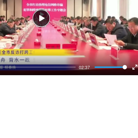
Play
02:37
E
f