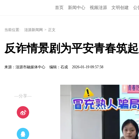
首页
新闻中心
视频涟源
文明创建
公
当前位置:
涟源新闻网
>
正文
反诈情景剧为平安青春筑起
来源：涟源市融媒体中心
编辑：石成
2026-01-19 09:57:58
—分享—