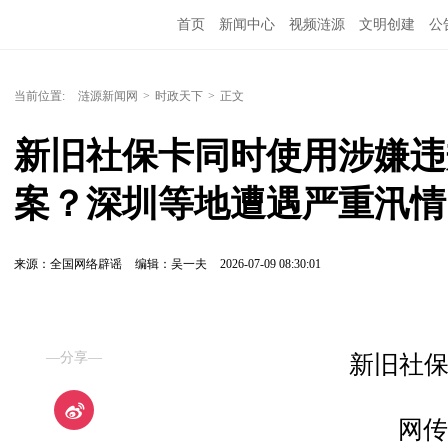
首页
新闻中心
视频涟源
文明创建
公
当前位置:
涟源新闻网
>
时政天下
>
正文
新旧社保卡同时使用涉嫌违规
案？深圳等地遭遇严重汛情？.
来源：全国网络辟谣
编辑：吴一夫
2026-07-09 08:30:01
—分享—
新旧社
网传