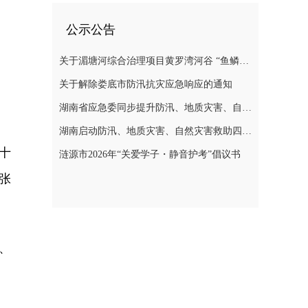
公示公告
关于湄塘河综合治理项目黄罗湾河谷 “鱼鳞坝”区域不对外开放的公告
关于解除娄底市防汛抗灾应急响应的通知
湖南省应急委同步提升防汛、地质灾害、自然灾害救助应急响应至三级
湖南启动防汛、地质灾害、自然灾害救助四级应急响应
十
涟源市2026年“关爱学子・静音护考”倡议书
张
一、