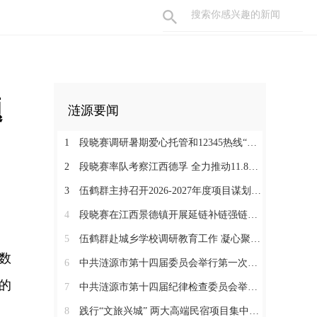
题
涟源要闻
1
段晓赛调研暑期爱心托管和12345热线“领导接听日”工作：在办好民生实事中打通基层治理“最后一米”
2
段晓赛率队考察江西德孚 全力推动11.8亿元循环经济项目提速增效
3
伍鹤群主持召开2026-2027年度项目谋划调度会
4
段晓赛在江西景德镇开展延链补链强链招商 围绕“三电一钛”精准发力
5
伍鹤群赴城乡学校调研教育工作 凝心聚力推动涟源教育高质量发展
数
6
中共涟源市第十四届委员会举行第一次全体会议 段晓赛当选市委书记 伍鹤群周杨当选市委副书记
的
7
中共涟源市第十四届纪律检查委员会举行第一次全体会议
。
8
践行“文旅兴城” 两大高端民宿项目集中签约开工 全力打造“湖湘地区文旅康养名城”