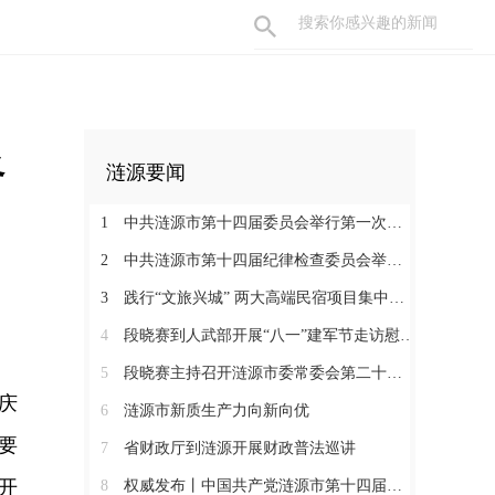
路
涟源要闻
1
中共涟源市第十四届委员会举行第一次全体会议 段晓赛当选市委书记 伍鹤群周杨当选市委副书记
2
中共涟源市第十四届纪律检查委员会举行第一次全体会议
3
践行“文旅兴城” 两大高端民宿项目集中签约开工 全力打造“湖湘地区文旅康养名城”
4
段晓赛到人武部开展“八一”建军节走访慰问活动
5
段晓赛主持召开涟源市委常委会第二十八次会议
庆
6
涟源市新质生产力向新向优
要
7
省财政厅到涟源开展财政普法巡讲
开
8
权威发布丨中国共产党涟源市第十四届纪律检查委员会书记、副书记、常委名单