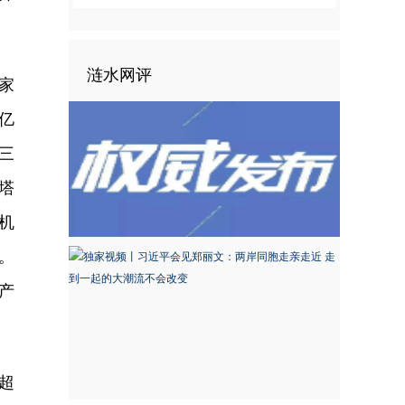
涟水网评
家
万亿
三
塔
机
。
产
超