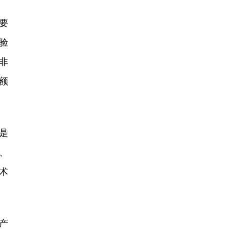
要
验
非
额
是
、
术
产