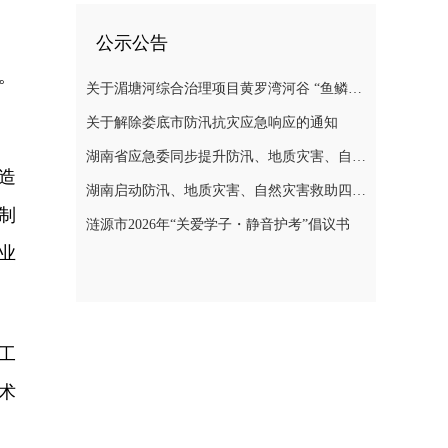
公示公告
。
关于湄塘河综合治理项目黄罗湾河谷 “鱼鳞坝”区域不对外开放的公告
关于解除娄底市防汛抗灾应急响应的通知
湖南省应急委同步提升防汛、地质灾害、自然灾害救助应急响应至三级
造
湖南启动防汛、地质灾害、自然灾害救助四级应急响应
制
涟源市2026年“关爱学子・静音护考”倡议书
业
工
术