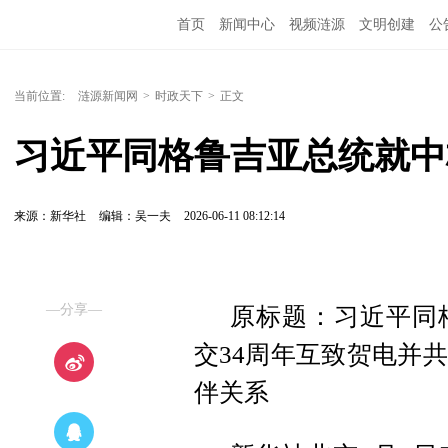
首页
新闻中心
视频涟源
文明创建
公
当前位置:
涟源新闻网
>
时政天下
>
正文
习近平同格鲁吉亚总统就中
来源：新华社
编辑：吴一夫
2026-06-11 08:12:14
—分享—
原标题：习近平同
交34周年互致贺电并
伴关系