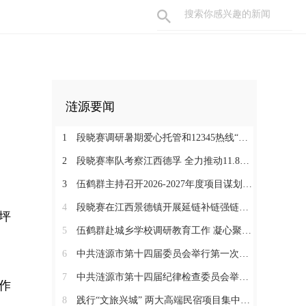
涟源要闻
1
段晓赛调研暑期爱心托管和12345热线“领导接听日”工作：在办好民生实事中打通基层治理“最后一米”
2
段晓赛率队考察江西德孚 全力推动11.8亿元循环经济项目提速增效
3
伍鹤群主持召开2026-2027年度项目谋划调度会
4
段晓赛在江西景德镇开展延链补链强链招商 围绕“三电一钛”精准发力
坪
5
伍鹤群赴城乡学校调研教育工作 凝心聚力推动涟源教育高质量发展
6
中共涟源市第十四届委员会举行第一次全体会议 段晓赛当选市委书记 伍鹤群周杨当选市委副书记
7
中共涟源市第十四届纪律检查委员会举行第一次全体会议
作
8
践行“文旅兴城” 两大高端民宿项目集中签约开工 全力打造“湖湘地区文旅康养名城”