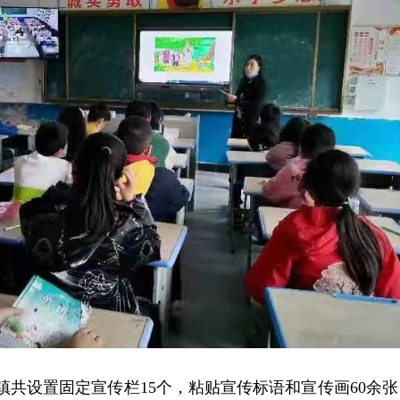
坪镇共设置固定宣传栏15个，粘贴宣传标语和宣传画60余张