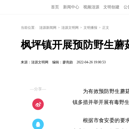
首页
新闻中心
视频涟源
文明创建
公
当前位置:
涟源新闻网
>
涟源文明网
>
文明播报
>
正文
枫坪镇开展预防野生蘑
来源：涟源文明网
编辑：廖尧勋
2022-04-26 19:00:53
—分享—
为有效预防野生蘑
镇多措并举开展有毒野
根据市食安委的要