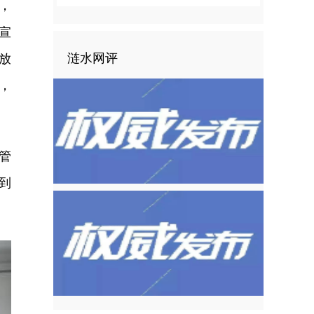
，
宣
涟水网评
放
，
管
到