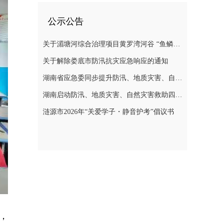
公示公告
关于湄塘河综合治理项目黄罗湾河谷 “鱼鳞坝”区域不对外开放的公告
关于解除娄底市防汛抗灾应急响应的通知
湖南省应急委同步提升防汛、地质灾害、自然灾害救助应急响应至三级
湖南启动防汛、地质灾害、自然灾害救助四级应急响应
涟源市2026年“关爱学子・静音护考”倡议书
，