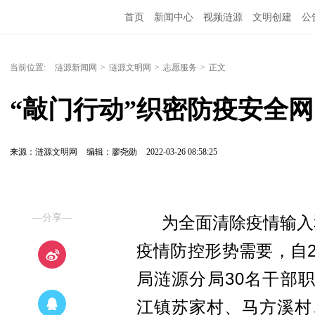
首页
新闻中心
视频涟源
文明创建
公
当前位置:
涟源新闻网
>
涟源文明网
>
志愿服务
>
正文
“敲门行动”织密防疫安全网
来源：涟源文明网
编辑：廖尧勋
2022-03-26 08:58:25
—分享—
为全面清除疫情输入
疫情防控形势需要，自20
局涟源分局30名干部
江镇苏家村、马方溪村