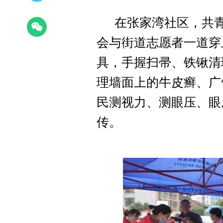
在张家湾社区，共青
会与街道志愿者一道穿
具，手握扫帚、铁锹清
理墙面上的牛皮癣、广
民测视力、测眼压、眼
传。