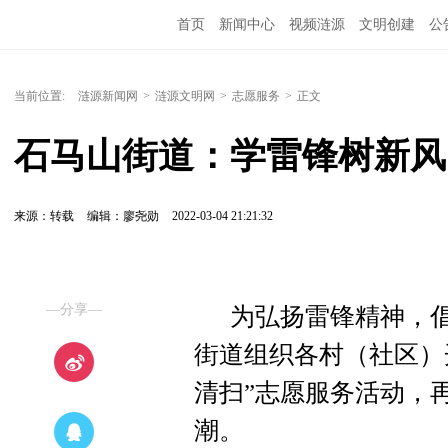
首页
新闻中心
视频涟源
文明创建
公
当前位置:
涟源新闻网
>
涟源文明网
>
志愿服务
>
正文
石马山街道：学雷锋树新风
来源：转载
编辑：廖尧勋
2022-03-04 21:21:32
—分享—
为弘扬雷锋精神，倡
街道组织各村（社区）开
清扫”志愿服务活动，
潮。