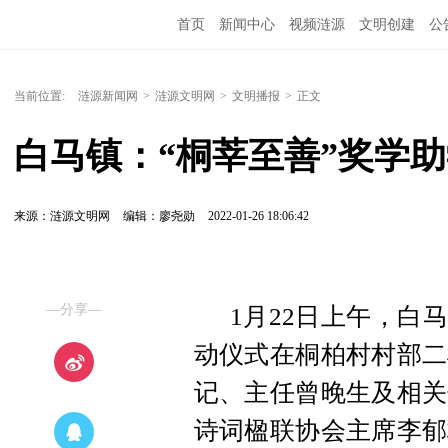
首页
新闻中心
视频涟源
文明创建
公
当前位置:
涟源新闻网
>
涟源文明网
>
文明播报
>
正文
白马镇：“桐莘至善”奖学
来源：涟源文明网
编辑：廖尧勋
2022-01-26 18:06:42
—分享—
1月22日上午，白
动仪式在桐柏村村部二
记、主任曾晚生及相关
诗词楹联协会主席李郁