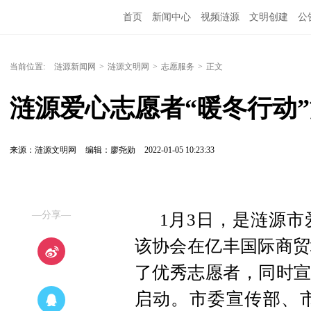
首页
新闻中心
视频涟源
文明创建
公
当前位置:
涟源新闻网
>
涟源文明网
>
志愿服务
>
正文
涟源爱心志愿者“暖冬行动
来源：涟源文明网
编辑：廖尧勋
2022-01-05 10:23:33
—分享—
1月3日，是涟源市
该协会在亿丰国际商贸
了优秀志愿者，同时宣
启动。市委宣传部、