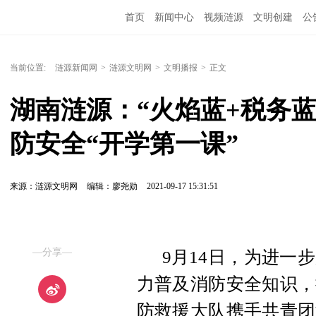
首页
新闻中心
视频涟源
文明创建
公
当前位置:
涟源新闻网
>
涟源文明网
>
文明播报
>
正文
湖南涟源：“火焰蓝+税务
防安全“开学第一课”
来源：涟源文明网
编辑：廖尧勋
2021-09-17 15:31:51
—分享—
9月14日，为进一
力普及消防安全知识，
防救援大队携手共青团