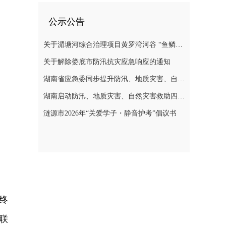
公示公告
关于湄塘河综合治理项目黄罗湾河谷 “鱼鳞坝”区域不对外开放的公告
关于解除娄底市防汛抗灾应急响应的通知
湖南省应急委同步提升防汛、地质灾害、自然灾害救助应急响应至三级
湖南启动防汛、地质灾害、自然灾害救助四级应急响应
涟源市2026年“关爱学子・静音护考”倡议书
终
联