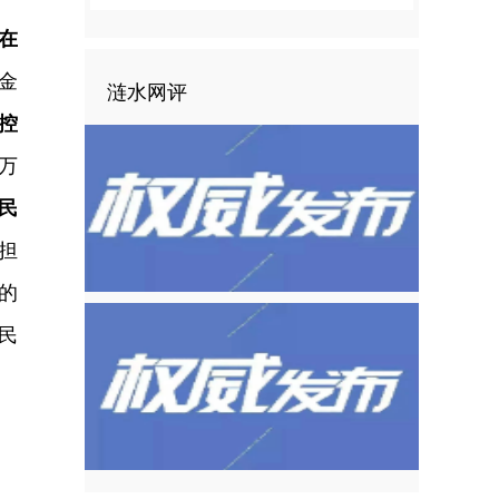
在
金
涟水网评
控
万
民
担
的
民