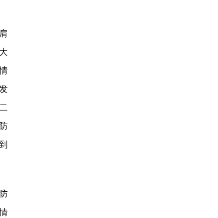
肩
大
情
发
二
防
到
防
情