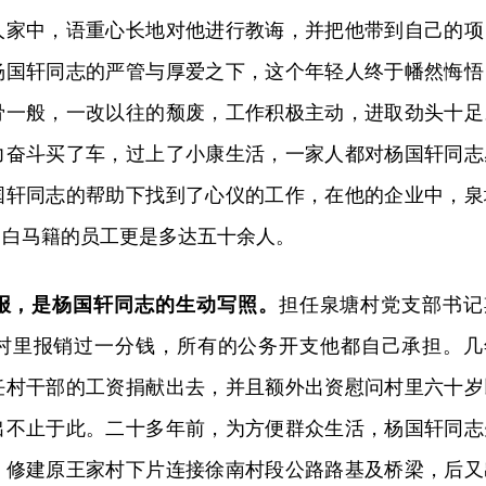
人家中，语重心长地对他进行教诲，并把他带到自己的项
杨国轩同志的严管与厚爱之下，这个年轻人终于幡然悔悟
骨一般，一改以往的颓废，工作积极主动，进取劲头十足
力奋斗买了车，过上了小康生活，一家人都对杨国轩同志
国轩同志的帮助下找到了心仪的工作，在他的企业中，泉
，白马籍的员工更是多达五十余人。
报，是杨国轩同志的生动写照。
担任泉塘村党支部书记
村里报销过一分钱，所有的公务开支他都自己承担。几
任村干部的工资捐献出去，并且额外出资慰问村里六十岁
出不止于此。二十多年前，为方便群众生活，杨国轩同志
，修建原王家村下片连接徐南村段公路路基及桥梁，后又