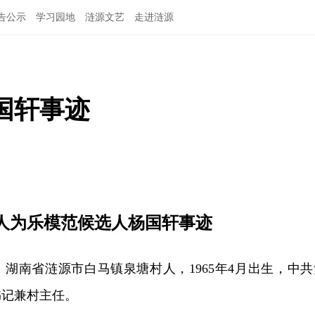
告公示
学习园地
涟源文艺
走进涟源
国轩事迹
人为乐模范候选人杨国轩事迹
湖南省涟源市白马镇泉塘村人，1965年4月出生，中共
书记兼村主任。