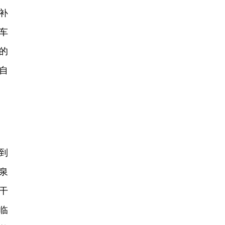
补
车
的
自
到
泉
干
临