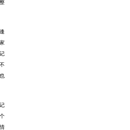
整
逢
家
记
不
也
记
个
情