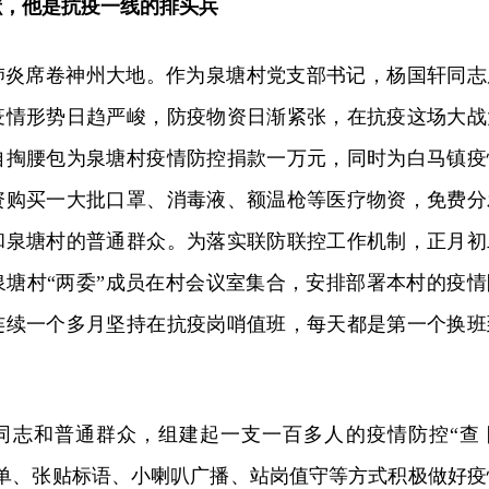
献，他是抗疫一线的排头兵
冠肺炎席卷神州大地。作为泉塘村党支部书记，杨国轩同志
疫情形势日趋严峻，防疫物资日渐紧张，在抗疫这场大战
自掏腰包为泉塘村疫情防控捐款一万元，同时为白马镇疫
资购买一大批口罩、消毒液、额温枪等医疗物资，免费分
和泉塘村的普通群众。为落实联防联控工作机制，正月初
泉塘村“两委”成员在村会议室集合，安排部署本村的疫情
连续一个多月坚持在抗疫岗哨值班，每天都是第一个换班
同志和普通群众，组建起一支一百多人的疫情防控“查 
传单、张贴标语、小喇叭广播、站岗值守等方式积极做好疫