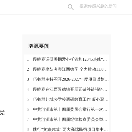
涟源要闻
1
段晓赛调研暑期爱心托管和12345热线“领导接听日”工作：在办好民生实事中打通基层治理“最后一米”
2
段晓赛率队考察江西德孚 全力推动11.8亿元循环经济项目提速增效
3
伍鹤群主持召开2026-2027年度项目谋划调度会
4
段晓赛在江西景德镇开展延链补链强链招商 围绕“三电一钛”精准发力
5
伍鹤群赴城乡学校调研教育工作 凝心聚力推动涟源教育高质量发展
6
中共涟源市第十四届委员会举行第一次全体会议 段晓赛当选市委书记 伍鹤群周杨当选市委副书记
党
7
中共涟源市第十四届纪律检查委员会举行第一次全体会议
8
践行“文旅兴城” 两大高端民宿项目集中签约开工 全力打造“湖湘地区文旅康养名城”