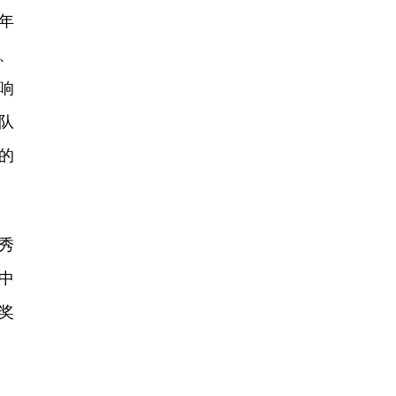
年
、
响
队
的
秀
中
奖