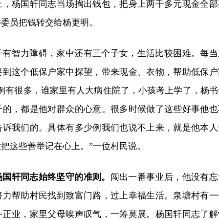
上，杨国轩同志当场掏出钱包，把身上两千多元现金全部
委委员把钱转交给杨更明。
子有智力障碍，家中还有三个子女，生活比较困难。每当
要到这个低保户家中探望，带来现金、衣物，帮助低保户
事例有很多，谁家里有人大病住院了，小孩考上学了，杨书
千的，都是他对群众的心意。很多时候做了这些好事他也
告诉我们的。具体有多少例我们也说不上来，就是他本人
把这些善举记在心上。”一位村民说。
杨国轩同志始终坚守的准则。
闯出一番事业后，他没有忘
努力帮助村民找到致富门路，过上幸福生活。泉塘村有一
务正业，家里父母唉声叹气，一筹莫展。杨国轩同志了解