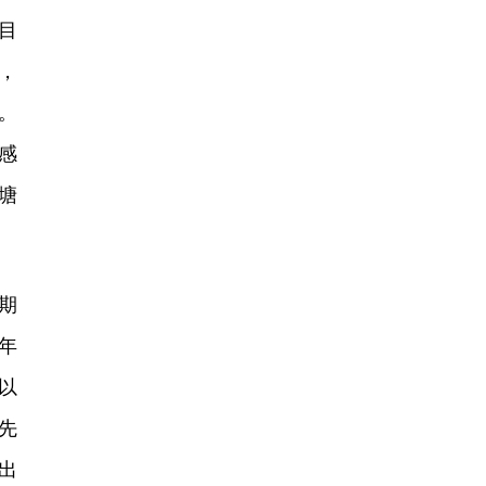
目
，
。
感
塘
期
年
以
先
出