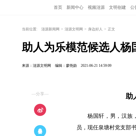
首页
新闻中心
视频涟源
文明创建
公
当前位置:
涟源新闻网
>
涟源文明网
>
身边好人
>
正文
助人为乐模范候选人杨
来源：涟源文明网
编辑：廖尧勋
2021-06-21 14:59:09
—分享—
助
杨国轩，男，汉族，
员，现任泉塘村党支部