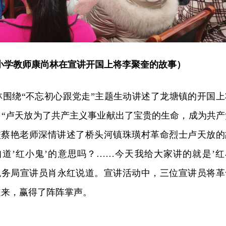
小学教师康尚林在宣讲开国上将李聚奎的故事）
林围绕“不忘初心跟党走”主题生动讲述了龙塘镇的开国上
；“卢天放为了共产主义事业献出了宝贵的生命，成为共产
党校蔡艳老师深情讲述了桥头河镇珠璜村革命烈士卢天放的
知道’红小鬼’的意思吗？……今天我给大家讲的就是’红
”税务局宣讲员肖永红说道。宣讲活动中，三位宣讲员将革
道来，赢得了阵阵掌声。