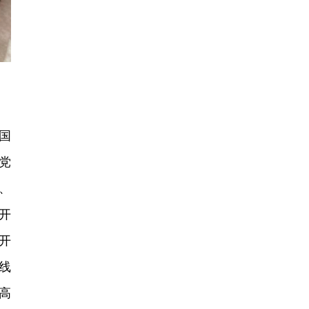
国
党
、
开
开
线
高