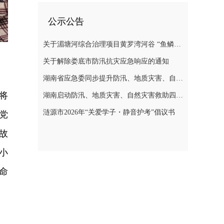
公示公告
关于湄塘河综合治理项目黄罗湾河谷 “鱼鳞坝”区域不对外开放的公告
关于解除娄底市防汛抗灾应急响应的通知
湖南省应急委同步提升防汛、地质灾害、自然灾害救助应急响应至三级
将
湖南启动防汛、地质灾害、自然灾害救助四级应急响应
涟源市2026年“关爱学子・静音护考”倡议书
党
故
小
命