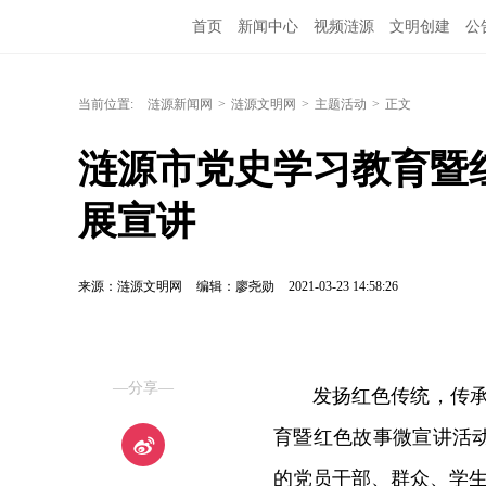
首页
新闻中心
视频涟源
文明创建
公
当前位置:
涟源新闻网
>
涟源文明网
>
主题活动
>
正文
涟源市党史学习教育暨
展宣讲
来源：涟源文明网
编辑：廖尧勋
2021-03-23 14:58:26
—分享—
发扬红色传统，传承
育暨红色故事微宣讲活
的党员干部、群众、学生