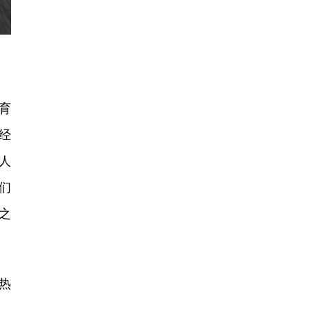
育
经
人
们
之
热