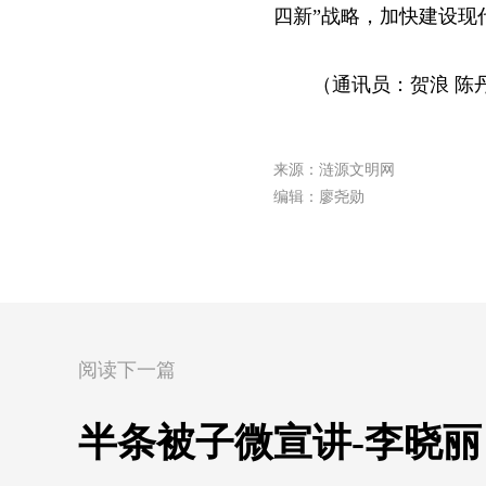
四新”战略，加快建设现
（通讯员：贺浪 陈
来源：涟源文明网
编辑：廖尧勋
阅读下一篇
半条被子微宣讲-李晓丽