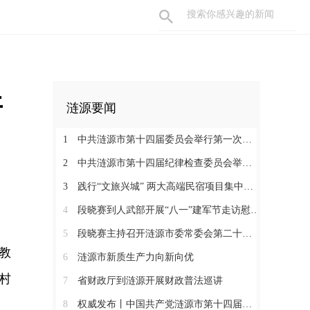
开
涟源要闻
1
中共涟源市第十四届委员会举行第一次全体会议 段晓赛当选市委书记 伍鹤群周杨当选市委副书记
2
中共涟源市第十四届纪律检查委员会举行第一次全体会议
3
践行“文旅兴城” 两大高端民宿项目集中签约开工 全力打造“湖湘地区文旅康养名城”
4
段晓赛到人武部开展“八一”建军节走访慰问活动
5
段晓赛主持召开涟源市委常委会第二十八次会议
教
6
涟源市新质生产力向新向优
村
7
省财政厅到涟源开展财政普法巡讲
8
权威发布丨中国共产党涟源市第十四届纪律检查委员会书记、副书记、常委名单