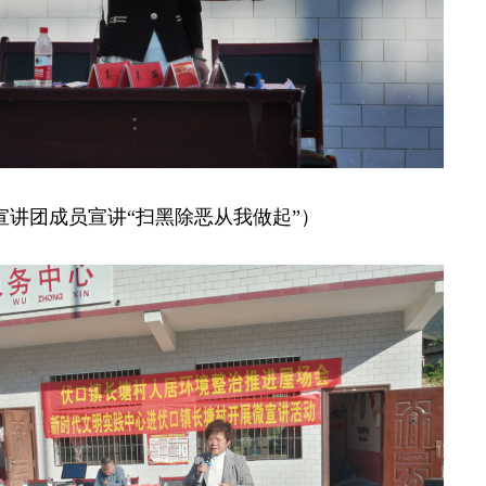
宣讲团成员宣讲“扫黑除恶从我做起”）