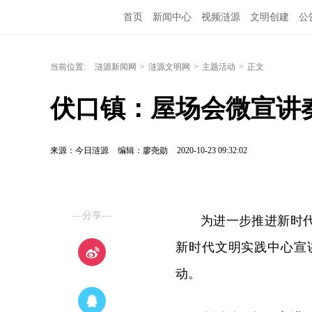
首页
新闻中心
视频涟源
文明创建
公
当前位置:
涟源新闻网
>
涟源文明网
>
主题活动
>
正文
伏口镇：屋场会微宣讲
来源：今日涟源
编辑：廖尧勋
2020-10-23 09:32:02
—分享—
为进一步推进新时
新时代文明实践中心宣
动
。