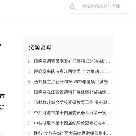
”
涟源要闻
1
段晓赛调研暑期爱心托管和12345热线“领导接听日”工作：在办好民生实事中打通基层治理“最后一米”
2
段晓赛率队考察江西德孚 全力推动11.8亿元循环经济项目提速增效
3
伍鹤群主持召开2026-2027年度项目谋划调度会
4
段晓赛在江西景德镇开展延链补链强链招商 围绕“三电一钛”精准发力
市
5
伍鹤群赴城乡学校调研教育工作 凝心聚力推动涟源教育高质量发展
活
6
中共涟源市第十四届委员会举行第一次全体会议 段晓赛当选市委书记 伍鹤群周杨当选市委副书记
7
中共涟源市第十四届纪律检查委员会举行第一次全体会议
8
践行“文旅兴城” 两大高端民宿项目集中签约开工 全力打造“湖湘地区文旅康养名城”