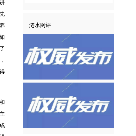
讲
先
涟水网评
养
如
了
，
得
和
主
成