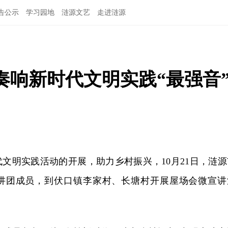
告公示
学习园地
涟源文艺
走进涟源
奏响新时代文明实践“最强音
代文明实践活动的开展
，
助力乡村振兴
，
10月21日
，
涟源
讲团成员
，
到伏口镇李家村、长塘村开展屋场会微宣讲