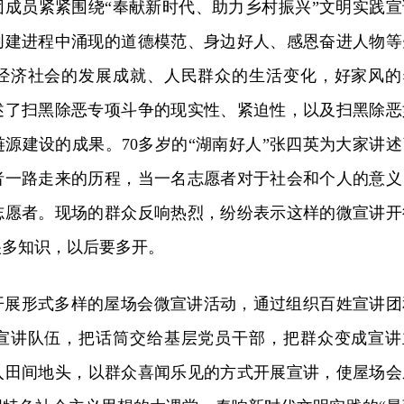
团成员紧紧围绕“奉献新时代、助力乡村振兴”文明实践宣
创建进程中涌现的道德模范、身边好人、感恩奋进人物等
经济社会的发展成就、人民群众的生活变化
，
好家风的
述了扫黑除恶专项斗争的现实性、紧迫性
，
以及扫黑除恶
涟源建设的成果
。
70多岁的“湖南好人”张四英为大家讲述
者一路走来的历程
，
当一名志愿者对于社会和个人的意义
志愿者
。
现场的群众反响热烈
，
纷纷表示这样的微宣讲开
很多知识
，
以后要多开
。
开展形式多样的屋场会微宣讲活动
，
通过组织百姓宣讲团
宣讲队伍
，
把话筒交给基层党员干部
，
把群众变成宣讲
入田间地头
，
以群众喜闻乐见的方式开展宣讲
，
使屋场会