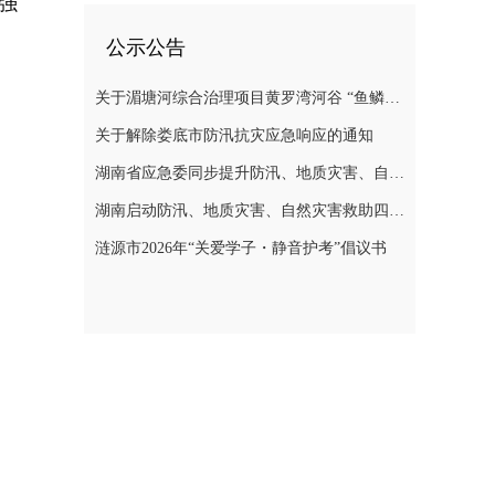
强
公示公告
关于湄塘河综合治理项目黄罗湾河谷 “鱼鳞坝”区域不对外开放的公告
关于解除娄底市防汛抗灾应急响应的通知
湖南省应急委同步提升防汛、地质灾害、自然灾害救助应急响应至三级
湖南启动防汛、地质灾害、自然灾害救助四级应急响应
涟源市2026年“关爱学子・静音护考”倡议书