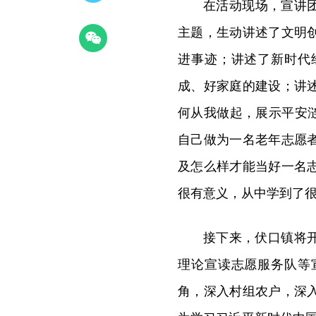
在活动现场
，
宣讲
主题
，
生动讲述了文明
进事迹
；
讲述了新时代
成、好家庭的建设
；
讲
何从我做起
，
展示平安
自己做为一名老年志愿
及怎么样才能当好一名
很有意义
，
从中学到了
接下来
，
伏口镇将
理论宣读志愿服务队等
角
，
深入村组农户
，
深