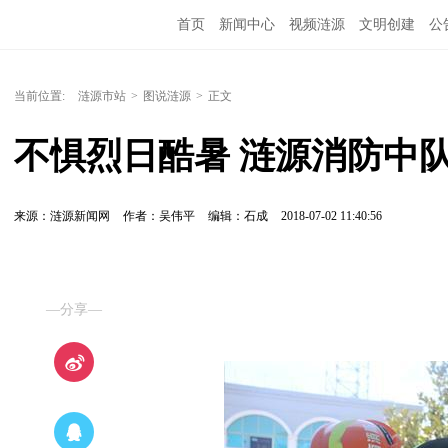
首页
新闻中心
视频涟源
文明创建
公
当前位置:
涟源市站
>
图说涟源
>
正文
不惧烈日酷暑 涟源消防中
来源：涟源新闻网
作者：吴伟平
编辑：石成
2018-07-02 11:40:56
—分享—