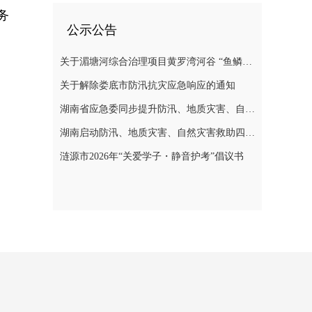
务
公示公告
关于湄塘河综合治理项目黄罗湾河谷 “鱼鳞坝”区域不对外开放的公告
关于解除娄底市防汛抗灾应急响应的通知
湖南省应急委同步提升防汛、地质灾害、自然灾害救助应急响应至三级
湖南启动防汛、地质灾害、自然灾害救助四级应急响应
涟源市2026年“关爱学子・静音护考”倡议书