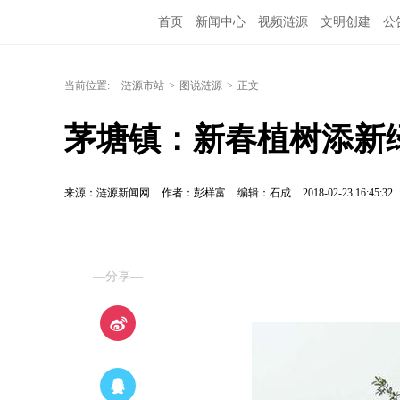
首页
新闻中心
视频涟源
文明创建
公
当前位置:
涟源市站
>
图说涟源
>
正文
茅塘镇：新春植树添新
来源：涟源新闻网
作者：彭样富
编辑：石成
2018-02-23 16:45:32
—分享—