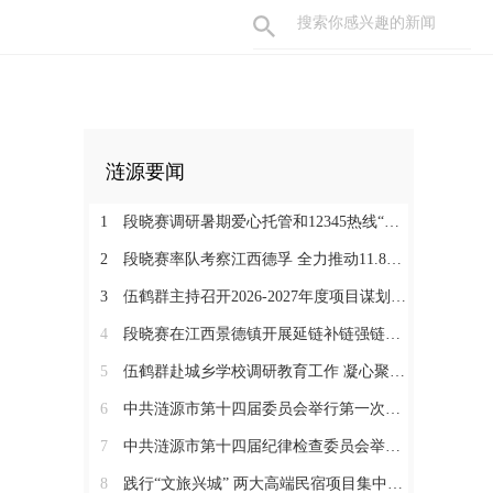
涟源要闻
1
段晓赛调研暑期爱心托管和12345热线“领导接听日”工作：在办好民生实事中打通基层治理“最后一米”
2
段晓赛率队考察江西德孚 全力推动11.8亿元循环经济项目提速增效
3
伍鹤群主持召开2026-2027年度项目谋划调度会
4
段晓赛在江西景德镇开展延链补链强链招商 围绕“三电一钛”精准发力
5
伍鹤群赴城乡学校调研教育工作 凝心聚力推动涟源教育高质量发展
6
中共涟源市第十四届委员会举行第一次全体会议 段晓赛当选市委书记 伍鹤群周杨当选市委副书记
7
中共涟源市第十四届纪律检查委员会举行第一次全体会议
8
践行“文旅兴城” 两大高端民宿项目集中签约开工 全力打造“湖湘地区文旅康养名城”