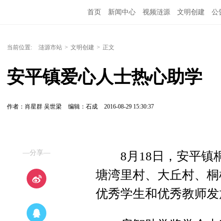
首页
新闻中心
视频涟源
文明创建
公
当前位置:
涟源市站
>
文明创建
>
正文
安平镇爱心人士热心助学
作者：肖星群 吴世梁
编辑：石成
2016-08-29 15:30:37
—分享—
8月18日，安平镇
塘湾里村、大丘村、桐
优秀学生和优秀教师发放