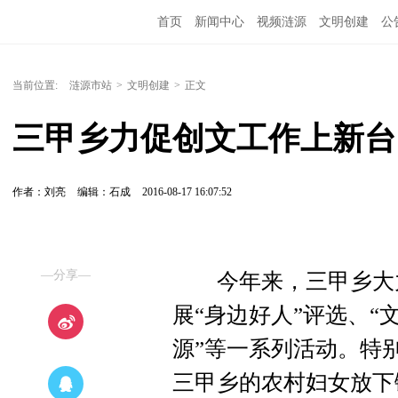
首页
新闻中心
视频涟源
文明创建
公
当前位置:
涟源市站
>
文明创建
>
正文
三甲乡力促创文工作上新台
作者：刘亮
编辑：石成
2016-08-17 16:07:52
—分享—
今年来，三甲乡大力
展“身边好人”评选、“
源”等一系列活动。特别
三甲乡的农村妇女放下