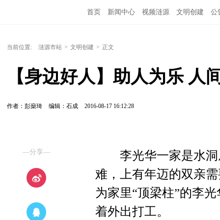
首页
新闻中心
视频涟源
文明创建
公
当前位置:
涟源市站
>
文明创建
>
正文
【身边好人】助人为乐 人
作者：彭燊琦
编辑：石成
2016-08-17 16:12:28
—分享—
李光华一家是水洞底
难，上有年迈的双亲需
为家里“顶梁柱”的李
着外出打工。