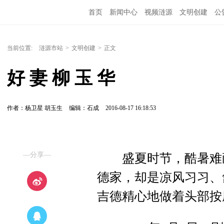
首页
新闻中心
视频涟源
文明创建
公
当前位置:
涟源市站
>
文明创建
>
正文
好 妻 柳 玉 华
作者：杨卫星 胡玉生
编辑：石成
2016-08-17 16:18:53
—分享—
盛夏时节，酷暑难耐
德家，却是凉风习习、
吉德精心地做着头部按