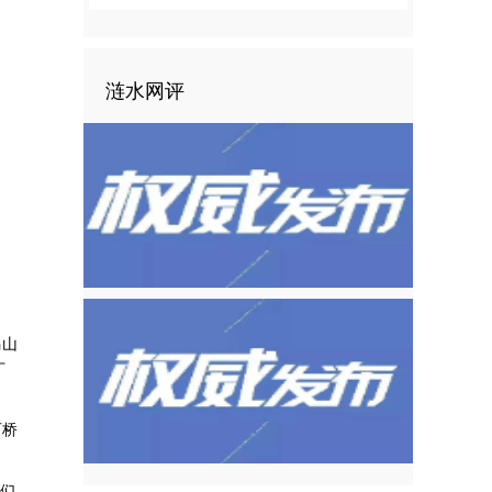
涟水网评
马山
广
石桥
们