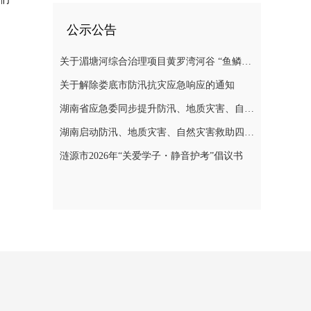
公示公告
关于湄塘河综合治理项目黄罗湾河谷 “鱼鳞坝”区域不对外开放的公告
关于解除娄底市防汛抗灾应急响应的通知
湖南省应急委同步提升防汛、地质灾害、自然灾害救助应急响应至三级
湖南启动防汛、地质灾害、自然灾害救助四级应急响应
涟源市2026年“关爱学子・静音护考”倡议书