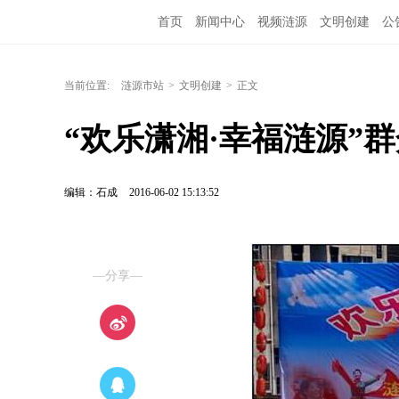
首页
新闻中心
视频涟源
文明创建
公
当前位置:
涟源市站
>
文明创建
>
正文
“欢乐潇湘·幸福涟源”
编辑：石成
2016-06-02 15:13:52
—分享—