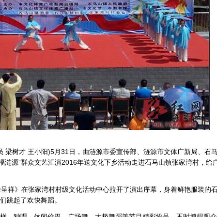
 梁树才 王小阳)5月31日，由涟源市委宣传部、涟源市文体广新局、石
福涟源”群众文艺汇演2016年送文化下乡活动走进石马山镇张家湾村，给
呈祥》在张家湾村村级文化活动中心拉开了演出序幕，身着鲜艳服装的
们跳起了欢快舞蹈。
，独唱、休闲伦巴、广场舞、太极舞蹈等节目精彩纷呈，不时博得观众