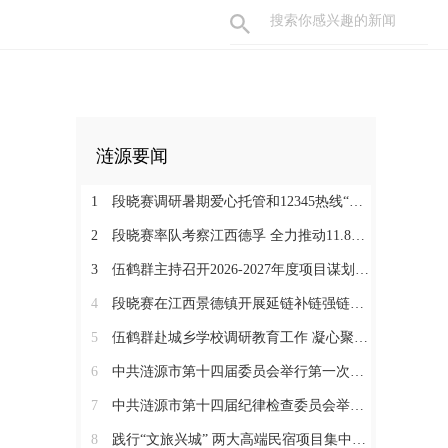
涟源要闻
1
段晓赛调研暑期爱心托管和12345热线“领导接听日”工作：在办好民生实事中打通基层治理“最后一米”
2
段晓赛率队考察江西德孚 全力推动11.8亿元循环经济项目提速增效
3
伍鹤群主持召开2026-2027年度项目谋划调度会
4
段晓赛在江西景德镇开展延链补链强链招商 围绕“三电一钛”精准发力
5
伍鹤群赴城乡学校调研教育工作 凝心聚力推动涟源教育高质量发展
6
中共涟源市第十四届委员会举行第一次全体会议 段晓赛当选市委书记 伍鹤群周杨当选市委副书记
7
中共涟源市第十四届纪律检查委员会举行第一次全体会议
8
践行“文旅兴城” 两大高端民宿项目集中签约开工 全力打造“湖湘地区文旅康养名城”