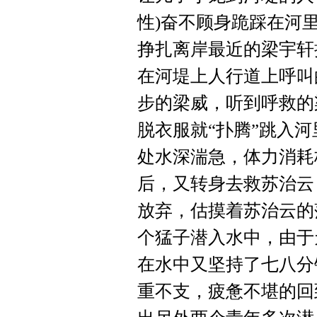
性)奋不顾身跪踩在河
挣扎离岸最近的梁宇轩
在河堤上人行道上呼叫
步的梁威，听到呼救的
脱衣服就“扑腾”跳入
处水深湍急，体力消耗
后，又转身去救苏治云
放弃，估摸着苏治云的
个猛子潜入水中，由于
在水中又坚持了七八分
重不支，疲惫不堪的回