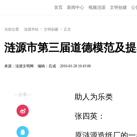
首页
新闻中心
视频涟源
文明创建
公
当前位置:
涟源市站
>
文明创建
>
正文
涟源市第三届道德模范及提
来源：涟源文明网
编辑：石成
2016-01-28 10:43:06
—分享—
助人为乐类
张四英：
原涟源造纸厂的一名退