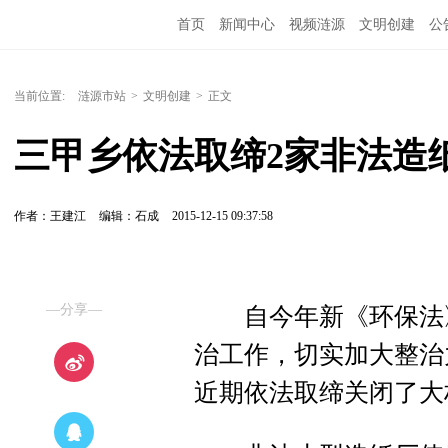
首页
新闻中心
视频涟源
文明创建
公
当前位置:
涟源市站
>
文明创建
>
正文
三甲乡依法取缔2家非法造
作者：王建江
编辑：石成
2015-12-15 09:37:58
—分享—
自今年新《环保法》
治工作，切实加大整治
近期依法取缔关闭了大