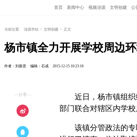
首页
新闻中心
视频涟源
文明创建
公
当前位置:
涟源市站
>
文明创建
>
正文
杨市镇全力开展学校周边环
作者：刘新意
编辑：石成
2015-12-15 10:23:18
—分享—
近日，杨市镇组织综
部门联合对辖区内学校
该镇分管政法的专职