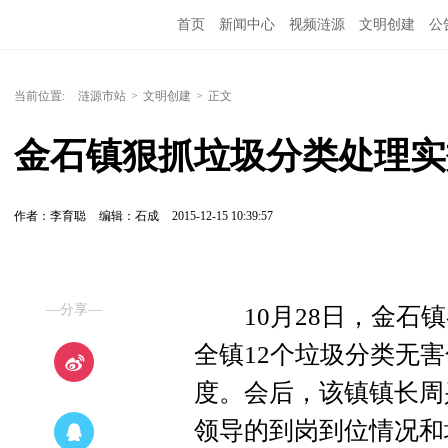
首页
新闻中心
视频涟源
文明创建
公
当前位置:
涟源市站
>
文明创建
>
正文
金石镇狠抓垃圾分类处理实
作者：李育聪
编辑：石成
2015-12-15 10:39:57
—分享—
10月28日，金石镇
全镇12个垃圾分类无
度。会后，该镇镇长周
领导的到岗到位情况和