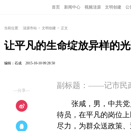
首页
新闻中心
视频涟源
文明创建
公
当前位置:
涟源市站
>
文明创建
>
正文
让平凡的生命绽放异样的光
编辑：石成
2015-10-10 09:28:50
副标题：——记市民
—分享—
张咸，男，中共党员
待员，在平凡的岗位上
尽力，为群众送政策、