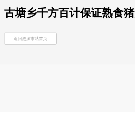
古塘乡千方百计保证熟食猪
返回涟源市站首页