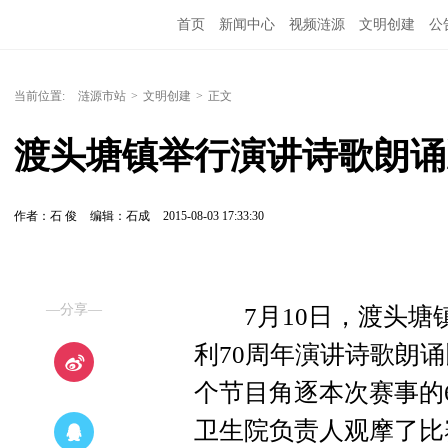
首页
新闻中心
视频涟源
文明创建
公
当前位置:
涟源市站
>
文明创建
>
正文
渡头塘镇举行演讲诗歌朗诵
作者：石 俊
编辑：石成
2015-08-03 17:33:30
—分享—
7月10日，渡头塘镇
利70周年演讲诗歌朗
个节目角逐本次赛事的
卫生院负责人观摩了比