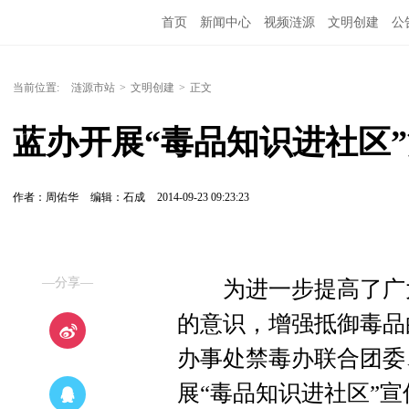
首页
新闻中心
视频涟源
文明创建
公
当前位置:
涟源市站
>
文明创建
>
正文
蓝办开展“毒品知识进社区
作者：周佑华
编辑：石成
2014-09-23 09:23:23
—分享—
为进一步提高了广大
的意识，增强抵御毒品的
办事处禁毒办联合团委
展“毒品知识进社区”宣