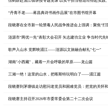
伍鹤群赴湄江镇讲授专题党课 以实干担当创造经得起实践
“丹青不老——蒋昌典诗书画作品展”在市图书馆开幕
段晓赛在全市新一轮禁毒人民战争推进会上强调：聚焦“打防
歌声入山水 党辉映湄江——涟源以文旅融合献礼"七一"
湖南"小西藏"，藏着一片会呼吸的草原——龙山篇
三湘一绝！这里的山水，把喀斯特玩明白了——湄江篇
段晓赛到茅塘镇走访慰问老党员和困难党员：把党的关怀
段晓赛主持召开2026年市委常委会第二十二次会议