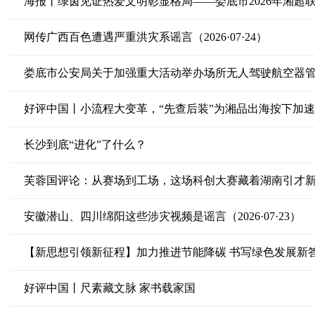
海报丨绿茵见证热爱文明彰显格局——娄底市2026年湘超
网传广西百色遭遇严重洪灾系谣言（2026·07·24）
娄底市公安局关于加强重大活动举办场所无人驾驶航空器
好评中国丨小流程大变革，“先查后装”为湘品出海按下加
长沙到底“进化”了什么？
芙蓉国评论：从赛场到工场，这场科创大赛藏着湖南引才
安徽潜山、四川绵阳这些涉灾视频是谣言（2026·07·23）
【新思想引领新征程】加力推进节能降碳 书写绿色发展新
好评中国丨尺素藏文脉 家书载家国