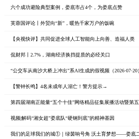
六个成功避险典型案例，娄底市占4个，为娄底点赞
芙蓉国评论丨外贸向“新”，暖热千家万户的饭碗
【央视快评】共同促进全球人工智能向上向善、造福人类
侃财邦丨2.7%，湖南经济换挡提质的必经关口
“公交车从南沙大桥上冲出”系AI生成的假视频（2026·07·20
【警钟长鸣】4名未成年人溺亡！警方提示→
第四届湖南正能量“五个十佳”网络精品征集展播活动暨第
视频|解码“湘女超”娄底队“硬钢到底”的精神基因
我们的足球我们的城①｜绿茵响号角 沃土育梦想——娄底