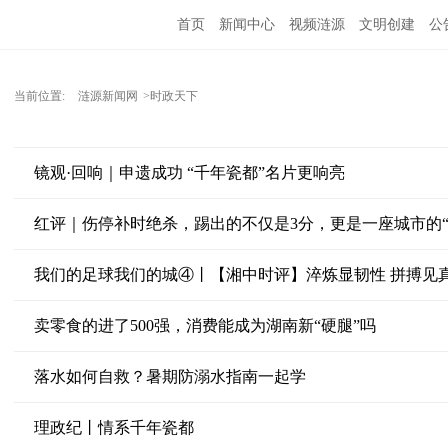
首页
新闻中心
视频涟源
文明创建
公
当前位置:
涟源新闻网
>时政天下
镜观·回响｜申遗成功 “千年瓷都”名片更响亮
红评｜伤停补时绝杀，踢出的不仅是3分，更是一座城市的“
我们的足球我们的城④丨【湘中时评】淬炼显韧性 拼搏见
卖零食的进了500强，消费能成为湖南新“硬腿”吗
落水如何自救？暑期防溺水指南一起学
理政纪丨情系千年瓷都