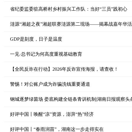
省纪委监委驻高桥村乡村振兴工作队：当好“三员”践初心
涟源“湘超之夜”湘超联赛涟源第二现场——揭幕战嘉年华
GDP是刻度，日子是温度
一见·总书记为何高度重视基础教育
【全民反诈在行动】2026年反诈宣传海报，请查收！
警惕！对公账户成为诈骗洗钱重要通道
钢城逐梦绿茵场 娄底构建全链条青训机制|湖南日报观察头
好评中国丨唤醒“凉”资源，澎湃“热”经济
好评中国丨“春雨润苗”，湖南这一步走得实在