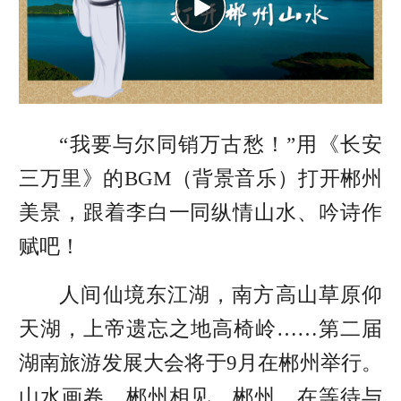
“我要与尔同销万古愁！”用《长安
三万里》的BGM（背景音乐）打开郴州
美景，跟着李白一同纵情山水、吟诗作
赋吧！
人间仙境东江湖，南方高山草原仰
天湖，上帝遗忘之地高椅岭……第二届
湖南旅游发展大会将于9月在郴州举行。
山水画卷，郴州相见。郴州，在等待与