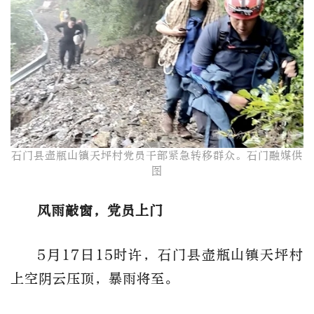
石门县壶瓶山镇天坪村党员干部紧急转移群众。石门融媒供
图
风雨敲窗，党员上门
5月17日15时许，石门县壶瓶山镇天坪村
上空阴云压顶，暴雨将至。