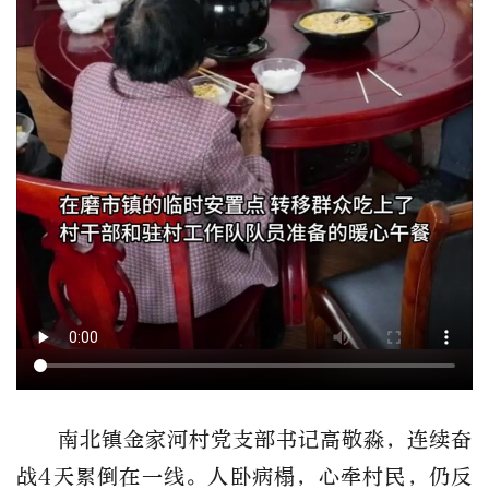
南北镇金家河村党支部书记高敬淼，连续奋
战4天累倒在一线。人卧病榻，心牵村民，仍反