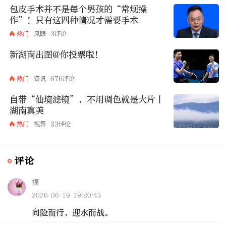
包皮手术并不是每个男孩的“常规操
作”！只有这四种情况才需要手术
热门
风眼
3评论
新湖南出图@你投票啦！
热门
资讯
676评论
自带“仙境滤镜”，不用调色就是大片丨
湖南真美
热门
视界
23评论
评论
福
2026-06-19 19:20:45
向险而行，迎水而战。