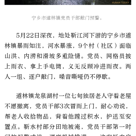
宁乡市道林镇​党员干部敲门预警。
5月22日深夜，地处靳江河下游的宁乡市道
林镇暴雨如注，河水暴涨，9个村（社区）面临
山洪、内涝和滑坡多重险情。党员、网格员披
上雨衣、拿上手电筒，义无反顾冲进雨夜。两
人一组、逐户敲门，嗓音嘶哑仍不停歇。
道林镇龙泉湖村一位七旬独居老人守着老屋
不愿撤离，党员干部3次冒雨上门，耐心劝说，
帮老人收拾物品，背着他蹚过积水，护送至安
置点。靳水村部分田地被淹，党员干部第一时