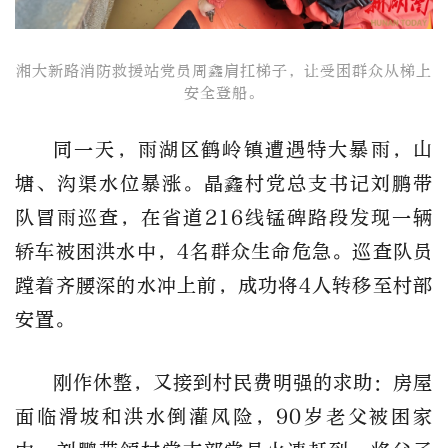
湘大新路消防救援站党员周鑫​肩扛梯子，让受困群众从梯上
安全登船。
同一天，雨湖区鹤岭镇遭遇特大暴雨，山
塘、沟渠水位暴涨。晶鑫村党总支书记刘鹏带
队冒雨巡查，在省道216线锰碑路段发现一辆
轿车被困洪水中，4名群众生命危急。巡查队员
蹚着齐腰深的水冲上前，成功将4人转移至村部
安置。
刚作休整，又接到村民费明强的求助：房屋
面临滑坡和洪水倒灌风险，90岁老父被困家