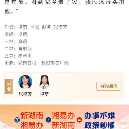
是党员。看到家乡遭了灾，我应该带头捐
款。”
作者：卓萌 李杰 彭婷 张福芳
责编：卓萌
一审：卓萌
二审：鲁融冰
三审：廖声田
来源：湖南日报·新湖南客户端
记
向TA提问
者
张福芳
卓萌