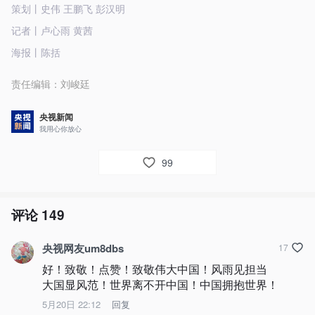
策划丨史伟 王鹏飞 彭汉明
记者丨卢心雨 黄茜
海报丨陈括
责任编辑：
刘峻廷
央视新闻
我用心你放心
99
评论
149
央视网友um8dbs
17
好！致敬！点赞！致敬伟大中国！风雨见担当 
大国显风范！世界离不开中国！中国拥抱世界！
5月20日 22:12
回复