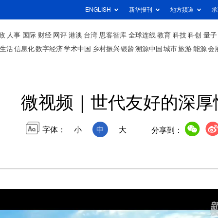
ENGLISH
新华报刊
地方频道
承
政
人事
国际
财经
网评
港澳
台湾
思客智库
全球连线
教育
科技
科创
量子
生活
信息化
数字经济
学术中国
乡村振兴
银龄
溯源中国
城市
旅游
能源
会
微视频｜世代友好的深厚
字体：
小
中
大
分享到：