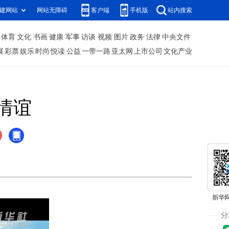
建网站
网站无障碍
客户端
手机版
站内搜索
体育
文化
书画
健康
军事
访谈
视频
图片
政务
法律
中央文件
展
彩票
娱乐
时尚
悦读
公益
一带一路
亚太网
上市公司
文化产业
情谊