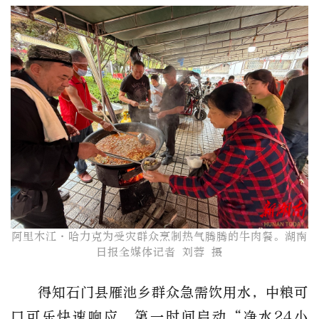
阿里木江·哈力克为受灾群众烹制热气腾腾的牛肉餐。湖南
日报全媒体记者 刘蓉 摄
得知石门县雁池乡群众急需饮用水，中粮可
口可乐快速响应，第一时间启动“净水24小