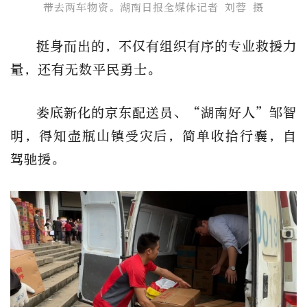
带去两车物资​。湖南日报全媒体记者 刘蓉 摄
挺身而出的，不仅有组织有序的专业救援力
量，还有无数平民勇士。
娄底新化的京东配送员、“湖南好人”邹智
明，得知壶瓶山镇受灾后，简单收拾行囊，自
驾驰援。