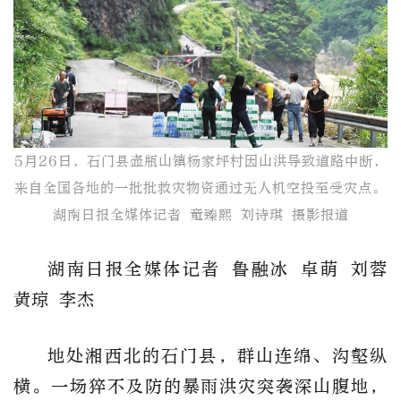
5月26日，石门县壶瓶山镇杨家坪村因山洪导致道路中断，
来自全国各地的一批批救灾物资通过无人机空投至受灾点。
湖南日报全媒体记者 童臻熙 刘诗琪 摄影报道
湖南日报全媒体记者 鲁融冰 卓萌 刘蓉
黄琼 李杰
地处湘西北的石门县，群山连绵、沟壑纵
横。一场猝不及防的暴雨洪灾突袭深山腹地，