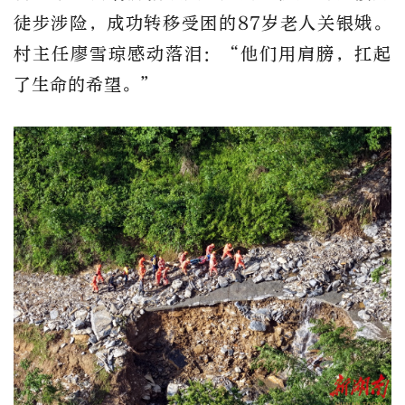
徒步涉险，成功转移受困的87岁老人关银娥。
村主任廖雪琼感动落泪：“他们用肩膀，扛起
了生命的希望。”