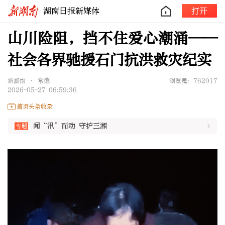
湖南日报新媒体
打开
山川险阻，挡不住爱心潮涌——
社会各界驰援石门抗洪救灾纪实
新湖南 • 常德
浏览量：762917
2026-05-27 06:59:36
首页头条收录
闻“汛”而动 守护三湘