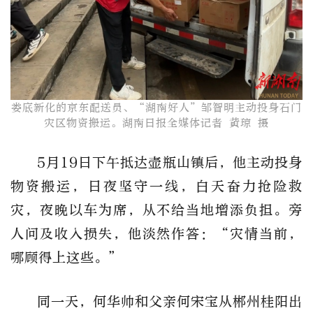
娄底新化的京东配送员、“湖南好人”邹智明​主动投身石门
灾区物资搬运。湖南日报全媒体记者 黄琼 摄
5月19日下午抵达壶瓶山镇后，他主动投身
物资搬运，日夜坚守一线，白天奋力抢险救
灾，夜晚以车为席，从不给当地增添负担。旁
人问及收入损失，他淡然作答：“灾情当前，
哪顾得上这些。”
同一天，何华帅和父亲何宋宝从郴州桂阳出