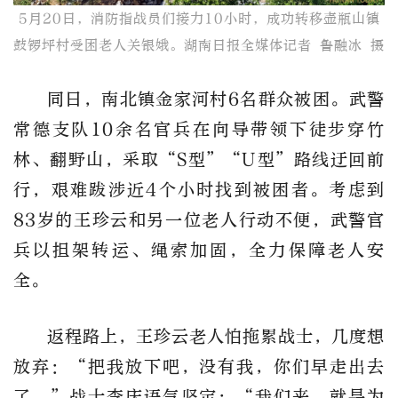
5月20日，消防指战员们接力10小时，成功转移壶瓶山镇
鼓锣坪村受困老人关银娥。湖南日报全媒体记者 鲁融冰 摄
同日，南北镇金家河村6名群众被困。武警
常德支队10余名官兵在向导带领下徒步穿竹
林、翻野山，采取“S型”“U型”路线迂回前
行，艰难跋涉近4个小时找到被困者。考虑到
83岁的王珍云和另一位老人行动不便，武警官
兵以担架转运、绳索加固，全力保障老人安
全。
返程路上，王珍云老人怕拖累战士，几度想
放弃：“把我放下吧，没有我，你们早走出去
了。”战士李庆语气坚定：“我们来，就是为