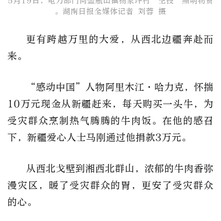
5月19日，电力部门向壶瓶山镇杨家坪村“空投”照明物资​
。湖南日报全媒体记者 刘蓉 摄
更有跨越万里的大爱，从西北边疆奔赴而
来。
“感动中国”人物阿里木江·哈力克，怀揣
10万元现金从新疆赶来，每天购买一头牛，为
受灾群众烹制热气腾腾的牛肉饭。在他的感召
下，新疆爱心人士马刚通过他捐款3万元。
从西北戈壁到湘西北群山，浓郁的牛肉香弥
漫灾区，暖了受灾群众的胃，更安了受灾群众
的心。