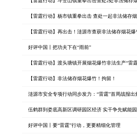
【雷霆行动】斗笠山镇重拳出击查处2处非法储存
【雷霆行动】杨市镇重拳出击 查处一起非法储存
【雷霆行动】再出击！涟源市查获非法储存烟花爆竹
好评中国丨把功夫下在“雨前”
【雷霆行动】渡头塘镇开展烟花爆竹非法生产“雷霆
【雷霆行动】非法储存烟花爆竹！拘留！
涟源市安全专项行动同步发力：“雷霆”首周战报出
伍鹤群到娄底高新区调研园区经济 实干争先赋能
好评中国丨要“雷霆”行动，更要精细化管理