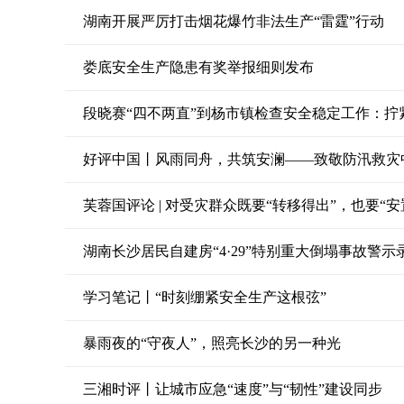
湖南开展严厉打击烟花爆竹非法生产“雷霆”行动
娄底安全生产隐患有奖举报细则发布
好评中国丨风雨同舟，共筑安澜——致敬防汛救灾
芙蓉国评论 | 对受灾群众既要“转移得出”，也要“安
湖南长沙居民自建房“4·29”特别重大倒塌事故警示
学习笔记丨“时刻绷紧安全生产这根弦”
暴雨夜的“守夜人”，照亮长沙的另一种光
三湘时评丨让城市应急“速度”与“韧性”建设同步