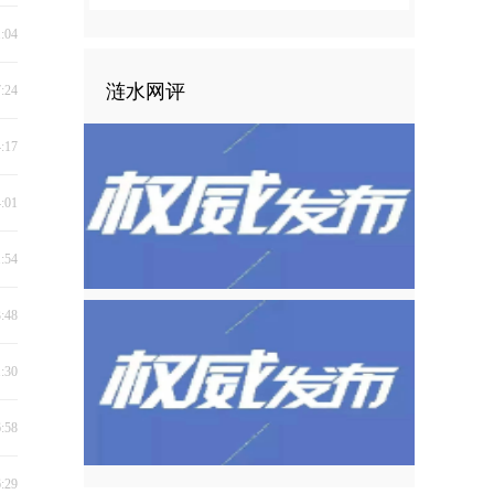
1:04
涟水网评
7:24
4:17
4:01
1:54
3:48
1:30
6:58
6:29