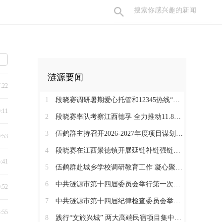
涟源要闻
7:22
1
段晓赛调研暑期爱心托管和12345热线“领导接听日”工作：在办好民生实事中打通基层治理“最后一米”
9:11
2
段晓赛率队考察江西德孚 全力推动11.8亿元循环经济项目提速增效
3
伍鹤群主持召开2026-2027年度项目谋划调度会
9:53
4
段晓赛在江西景德镇开展延链补链强链招商 围绕“三电一钛”精准发力
5:41
5
伍鹤群赴城乡学校调研教育工作 凝心聚力推动涟源教育高质量发展
6
中共涟源市第十四届委员会举行第一次全体会议 段晓赛当选市委书记 伍鹤群周杨当选市委副书记
0:52
7
中共涟源市第十四届纪律检查委员会举行第一次全体会议
3:55
8
践行“文旅兴城” 两大高端民宿项目集中签约开工 全力打造“湖湘地区文旅康养名城”