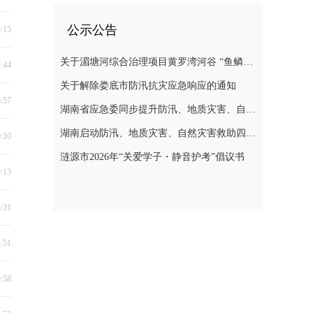
公示公告
6:15
关于湄塘河综合治理项目黄罗湾河谷 “鱼鳞坝”区域不对外开放的公告
7:44
关于解除娄底市防汛抗灾应急响应的通知
6:57
湖南省应急委同步提升防汛、地质灾害、自然灾害救助应急响应至三级
湖南启动防汛、地质灾害、自然灾害救助四级应急响应
9:10
涟源市2026年“关爱学子・静音护考”倡议书
9:13
5:31
4:51
9:58