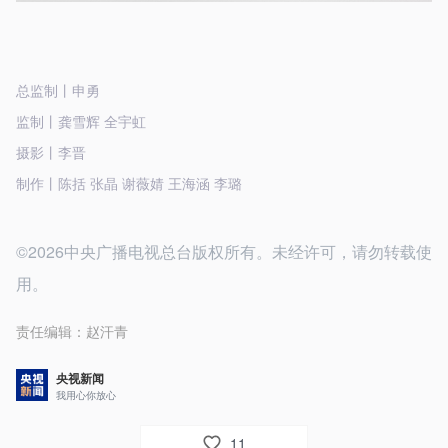
总监制丨申勇
监制丨龚雪辉 全宇虹
摄影丨李晋
制作丨陈括 张晶 谢薇婧 王海涵 李璐
©2026中央广播电视总台版权所有。未经许可，请勿转载使
用。
责任编辑：
赵汗青
央视新闻
我用心你放心
11