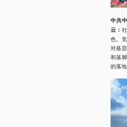
中共
云：
色。
对基
和落
的落地