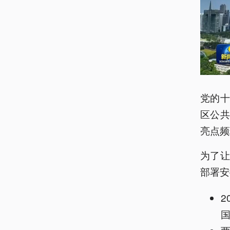
党的
区公
亮点频
为了
部署安
2