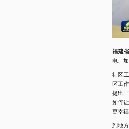
福建省
电、加
社区
区工作
提出“
如何
更幸福
到地