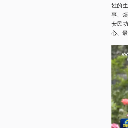
姓的
事、
安民
心、最